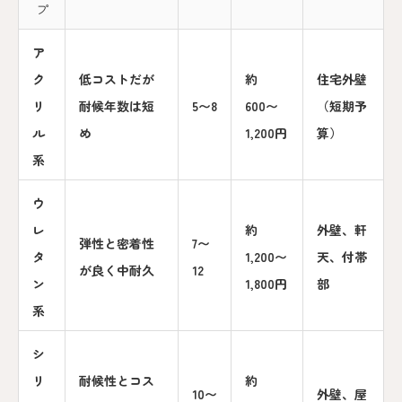
プ
ア
ク
低コストだが
約
住宅外壁
リ
耐候年数は短
5〜8
600〜
（短期予
ル
め
1,200円
算）
系
ウ
レ
約
外壁、軒
弾性と密着性
7〜
タ
1,200〜
天、付帯
が良く中耐久
12
ン
1,800円
部
系
シ
リ
耐候性とコス
約
10〜
外壁、屋