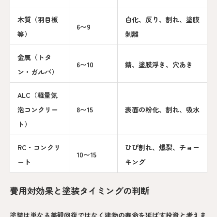
木質（羽目板
白化、反り、割れ、塗膜
6〜9
等）
剥離
金属（トタ
6〜10
錆、塗膜浮き、穴あき
ン・ガルバ）
ALC（軽量気
泡コンクリー
8〜15
表面の粉化、割れ、吸水
ト）
RC・コンクリ
ひび割れ、爆裂、チョー
10〜15
ート
キング
費用対効果と塗装タイミングの判断
塗装は単なる美観回復ではなく建物の寿命を延ばす投資と考えま