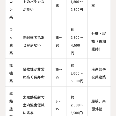
コ
トのバランス
1,800〜
15
根
ン
が良い
2,800円
系
フ
約
外壁・屋
ッ
高耐候で色あ
15〜
2,800〜
根（長期
素
せが少ない
20
4,500
維持）
系
円
無
約
耐候性が非常
15〜
沿岸部や
機
3,000〜
に高く長寿命
25
公共建築
系
5,000円
遮
太陽熱反射で
約
熱
8〜
屋根、南
室内温度低減
2,000〜
塗
15
面外壁
に寄与
3,500円