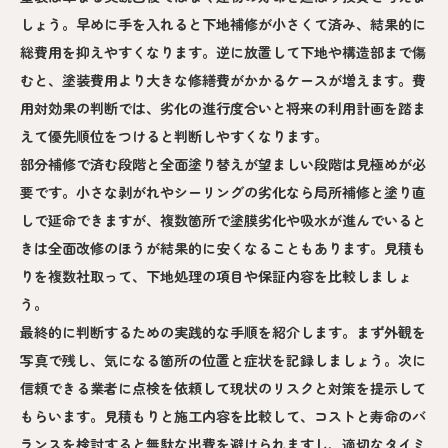
しょう。早めに手を入れると下地補修が小さくて済み、結果的に
総費用を抑えやすくなります。逆に放置して下地や構造部まで傷
むと、塗装費用より大きな修繕費がかかるケースが増えます。費
用対効果の判断では、劣化の進行度合いと将来の利用計画を踏ま
えて優先順位をつけると判断しやすくなります。
部分補修で済む段階と全面塗り替えが望ましい段階は見極めが必
要です。小さな剥がれやシーリングの劣化なら局所補修と塗り直
しで延命できますが、複数箇所で塗膜劣化や吸水が進んでいると
きは全面改修のほうが結果的に安くなることもあります。見積も
りを複数社取って、下地処理の項目や保証内容を比較しましょ
う。
最終的に判断するための実践的な手順を紹介します。まず外観を
写真で残し、気になる箇所の位置と症状を記録しましょう。次に
信頼できる業者に点検を依頼して現状のリスクと対策を提示して
もらいます。見積もりと施工内容を比較して、コストと寿命のバ
ランスを検討すると無駄な出費を避けられますし、適切なタイミ