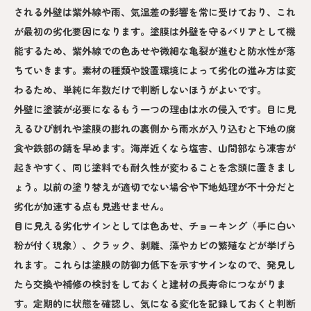
される外壁は紫外線や雨、気温差の影響を常に受けており、これ
が最初の劣化要因になります。塗膜は外壁を守るバリアとして機
能するため、紫外線での色あせや微細な亀裂が進むと防水性が落
ちていきます。素材の種類や設置環境によって劣化の進み方は変
わるため、単純に年数だけで判断しないほうがよいです。
外壁に塗装が必要になるもう一つの理由は水の侵入です。目に見
えるひび割れや塗膜の膨れの裏側から雨水が入り込むと下地の腐
食や鉄部の錆を早めます。海岸近くなら塩害、山間部なら凍害が
起きやすく、同じ塗料でも耐久性が変わることを念頭に置きまし
ょう。以前の塗り替えが適切でない場合や下地処理が不十分だと
劣化が加速する点も見逃せません。
目に見える劣化サインとしては色あせ、チョーキング（手に白い
粉が付く現象）、クラック、剥離、藻やカビの繁殖などが挙げら
れます。これらは塗膜の防御力低下を示すサインなので、発見し
たら交換や補修の検討をしておくと建材の長寿命につながりま
す。定期的に状態を確認し、気になる変化を記録しておくと判断