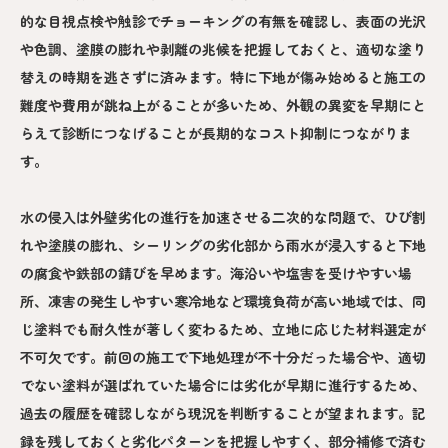
的な目視点検や触診でチョーキングの有無を確認し、表面の光沢
や色調、塗膜の膨れや剥離の兆候を把握しておくと、適切な塗り
替えの時期を逃さずに済みます。特に下地が傷み始めると施工の
難度や費用が跳ね上がることが多いため、外観の異変を早期にと
らえて診断につなげることが長期的なコスト抑制につながりま
す。
水の侵入は外壁劣化の進行を加速させる二次的な問題で、ひび割
れや塗膜の膨れ、シーリングの劣化部から雨水が浸入すると下地
の腐食や鉄部の錆びを早めます。海沿いや塩害を受けやすい場
所、凍害の発生しやすい寒冷地など環境負荷が高い地域では、同
じ塗料でも耐久性が著しく変わるため、立地に応じた材料選定が
不可欠です。前回の施工で下地処理が不十分だった場合や、適切
でない塗料が選ばれていた場合には劣化が早期に進行するため、
過去の履歴を確認しながら現況を判断することが望まれます。記
録を残しておくと劣化パターンを把握しやすく、部分補修で済む