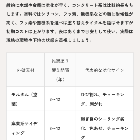
般的に木部や金属は劣化が早く、コンクリート系は比較的長もち
します。塗料ではシリコン、フッ素、無機系などの順に耐候性が
高く、フッ素や無機系を選べば塗り替えサイクルを延ばせますが
初期コストは上がります。表はあくまで目安として使い、実際は
現地の環境や下地の状態を重視しましょう。
推奨塗り
外壁素材
替え間隔
代表的な劣化サイン
（年）
モルタル（塗
ひび割れ、チョーキン
8〜12
装）
グ、剥がれ
継ぎ目のシーリング劣
窯業系サイデ
8〜12
化、色あせ、チョーキン
ィング
グ