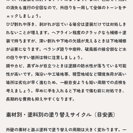
の消失も進行の合図なので、外回りを一周して全体のトーンをチ
ェックしましょう。
ひび割れや浮き、剥がれが出ている場合は塗装だけでは対処しき
れないことが増えます。ヘアライン程度のクラックなら補修＋塗
装で持ちますが、深い割れや下地の欠損が見えるときは下地補修
が必要になります。ベランダ廻りや窓枠、破風板の接合部など水
の回りやすい箇所は特に注意しましょう。
錆やカビ、黒ずみが目立つときは塗膜の防水性が落ちている可能
性が高いです。海沿いや工場地帯、積雪地域など環境負荷が高い
場所は劣化が早く進むため、一般目安よりも短い周期での点検を
考えましょう。早めに手を入れると下地まで傷む前に対処でき、
長期的な費用も抑えやすくなります。
素材別・塗料別の塗り替えサイクル（目安表）
外壁の素材と選ぶ塗料で塗り替えの周期は大きく変わります。一