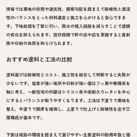
現場では素地の状態や通気性、屋根勾配を踏まえて耐候性と透湿
性のバランスをとった材料選定と施工を心がけると安心できま
す。下地処理を丁寧に行い、雨水の侵入経路を減らすことで塗膜
の劣化を抑えられます。設計段階で軒の出や庇を意識すると直射
雨や日射の負荷を和らげられます。
おすすめ塗料と工法の比較
塗料選びは耐候性とコスト、施工性を総合して判断すると失敗が
少ないです。塩害が強い場所や日射が強い面はフッ素や無機系を
軸に考え、一般住宅の外壁はシリコン系や高耐久ウレタンを中心
にするとバランスが取りやすくなります。工法は下塗りで素地を
整え、中塗りで膜厚を確保し、上塗りで仕上げと耐候性を出す三
層構成が基本です。
下表は姫路の環境を踏まえて選びやすい主要塗料の耐用年数と価