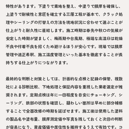
特性があります。下塗りで素地を整え、中塗りで膜厚を確保し、
上塗りで耐候性と意匠を確立する三層工程が基本で、クラック処
理やシーリングの打替えの方法を現地状況に合わせて選ぶことが
仕上がりと耐久性に直結します。施工時期は春先や秋口の気候が
安定した時期が望ましく、梅雨期や台風期、極端な高温日は乾燥
不良や付着不良を招くため避けるほうが安心です。現場では膜厚
管理や適正希釈、施工温度管理といった基本を徹底することが長
持ちする仕上がりにつながります。
最終的な判断と対策としては、計画的な点検と記録の保管、複数
社による診断比較、下地処理と保証内容を重視した業者選定が推
奨されます。定期点検は年に一回程度を目安にチョーキング、シ
ーリング、鉄部の状態を確認し、疑わしい箇所は早めに部分補修
することで全面改修の時期を延ばせます。施工後は使用した塗料
の製品名や塗布量、膜厚測定値や写真を残しておくと次回の判断
が容易になり、資産価値や居住性を維持するうえで有効です。コ