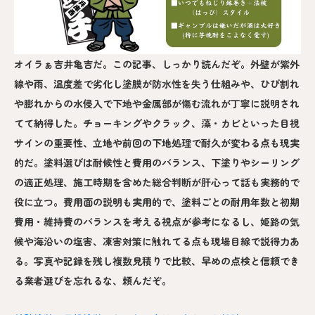
オイラぁ吉井亀吉だ。この記事、しっかり読んだぞ。外壁が紫外
線や雨、温度差で劣化し塗膜が防水性を失う仕組みや、ひび割れ
や膨れからの水侵入で下地や金属部が傷む流れが丁寧に説明され
てて納得した。チョーキングやクラック、藻・カビといった目視
サインの重要性、立地や前回の下地処理で耐久が変わる点も現実
的だ。塗料選びは耐候性と費用のバランス、下塗りやシーリング
の適正処理、施工時期を含めた総合判断が肝心って話も実務的で
役に立つ。費用面の説明も実用的で、塗料ごとの耐用年数と初期
費用・維持費のバランスを考える視点が参考になるし、姫路の気
候や海沿いの塩害、凍害対策に触れてる点も現場目線で説得力あ
る。写真や記録を残し複数見積りで比較、早めの点検と信頼でき
る業者選びを忘れるな、頼んだぞ。