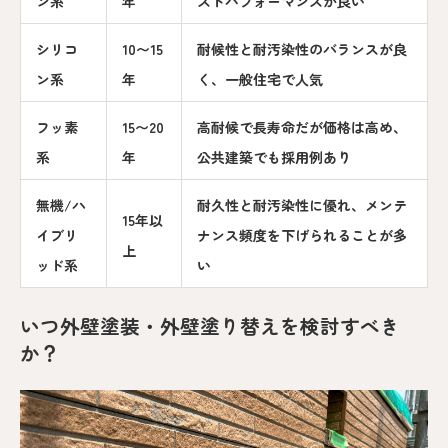
ン系
年
ストパフォーマンスが良い
シリコ
10〜15
耐候性と耐汚染性のバランスが良
ン系
年
く、一般住宅で人気
フッ素
15〜20
高耐候で長寿命だが価格は高め、
系
年
公共建築でも採用例あり
無機/ハ
耐久性と耐汚染性に優れ、メンテ
15年以
イブリ
ナンス頻度を下げられることが多
上
ッド系
い
いつ外壁塗装・外壁塗り替えを検討すべき
か？