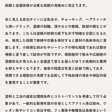
段階と全面改修が必要な段階の見極めに役立ちます。
目に見える劣化サインには色あせ、チョーキング、ヘアラインか
ら深いクラック、塗膜の剥離、藻やカビの繁殖、鉄部の錆などが
あります。これらは塗膜の防御力低下を示す明確な合図になるた
め、発見した段階で修繕や交換を検討すると建材の長寿命化に貢
献します。小規模な剥がれやシーリングの硬化程度であれば部分
補修と塗り直しで延命が可能ですが、複数箇所で吸水や広範囲の
塗膜劣化が見られると全面塗り替えを選んだほうが長期的な費用
を抑えやすくなります。被害の程度は写真と記録で残しておき、
信頼できる複数社の見積りを比較して下地処理の項目や保証内容
を重視することが重要です。
塗料と工法の選定は環境条件とコストバランスを考慮して行う必
要があり、一般的な耐用年数の目安としてアクリル系は短め、ウ
レタン系やシリコン系は中間、フッ素系や無機系は長寿命という