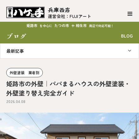
兵庫西店
運営会社：FUJIアート
姫路市
たつの市
相生市
を中心に
や
周辺で対応可能！
ブログ
BLOG
最新記事
外壁塗装 業者別
姫路市の外壁｜パパまるハウスの外壁塗装・
外壁塗り替え完全ガイド
2026.04.08