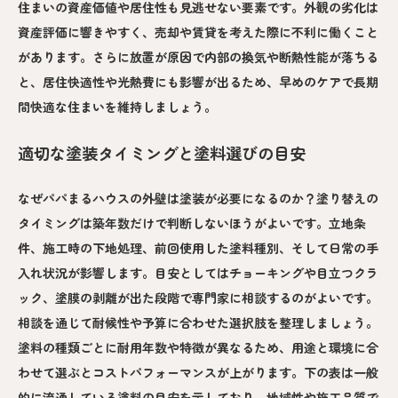
住まいの資産価値や居住性も見逃せない要素です。外観の劣化は
資産評価に響きやすく、売却や賃貸を考えた際に不利に働くこと
があります。さらに放置が原因で内部の換気や断熱性能が落ちる
と、居住快適性や光熱費にも影響が出るため、早めのケアで長期
間快適な住まいを維持しましょう。
適切な塗装タイミングと塗料選びの目安
なぜパパまるハウスの外壁は塗装が必要になるのか？塗り替えの
タイミングは築年数だけで判断しないほうがよいです。立地条
件、施工時の下地処理、前回使用した塗料種別、そして日常の手
入れ状況が影響します。目安としてはチョーキングや目立つクラ
ック、塗膜の剥離が出た段階で専門家に相談するのがよいです。
相談を通じて耐候性や予算に合わせた選択肢を整理しましょう。
塗料の種類ごとに耐用年数や特徴が異なるため、用途と環境に合
わせて選ぶとコストパフォーマンスが上がります。下の表は一般
的に流通している塗料の目安を示しており、地域性や施工品質で