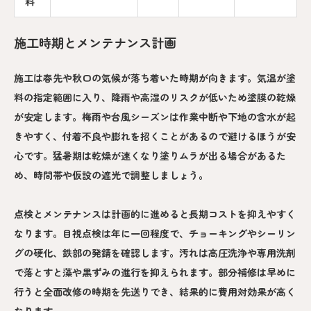
料
施工時期とメンテナンス計画
施工は春先や秋口の気候が落ち着いた時期が向きます。気温が塗
料の指定範囲に入り、降雨や高湿のリスクが低いため塗膜の乾燥
が安定します。梅雨や台風シーズンは作業中断や下地の含水が起
きやすく、付着不良や膨れを招くことがあるので避けるほうが安
心です。猛暑期は乾燥が速くなり塗りムラが出る場合があるた
め、時間帯や仮設の遮光で調整しましょう。
点検とメンテナンスは計画的に進めると長期コストを抑えやすく
なります。目視点検は年に一回程度で、チョーキングやシーリン
グの硬化、鉄部の発錆を確認します。汚れは高圧洗浄や専用洗剤
で落とすと藻や黒ずみの進行を抑えられます。部分補修は早めに
行うと全面改修の時期を先送りでき、結果的に費用対効果が高く
なります。