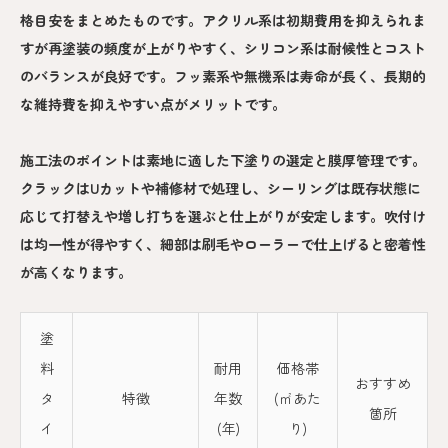
格目安をまとめたものです。アクリル系は初期費用を抑えられま
すが再塗装の頻度が上がりやすく、シリコン系は耐候性とコスト
のバランスが良好です。フッ素系や無機系は寿命が長く、長期的
な維持費を抑えやすい点がメリットです。
施工法のポイントは素地に適した下塗りの選定と膜厚管理です。
クラックはUカットや補修材で処理し、シーリングは既存状態に
応じて打替えや増し打ちを選ぶと仕上がりが安定します。吹付け
は均一性が得やすく、細部は刷毛やローラーで仕上げると密着性
が高くなります。
塗
料
耐用
価格帯
おすすめ
タ
特徴
年数
(㎡あた
箇所
イ
(年)
り)