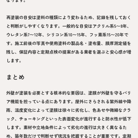
再塗装の目安は塗料の種類により変わるため、記録を残しておく
と判断がしやすくなります。一般的な目安はアクリル系5〜8年、
ウレタン系7〜12年、シリコン系10〜15年、フッ素系15〜20年で
す。施工前後の写真や使用塗料の製品名・塗布量、膜厚測定値を
残し、保証内容と定期点検の提案がある業者を選ぶと安心感が増
します。
まとめ
外壁が塗装を必要とする根本的な要因は、塗膜が外壁を守るバリ
ア機能を担っている点にあります。屋外にさらされる紫外線や降
雨、温度変化によって塗膜は徐々に劣化し、色あせや微細なクラ
ック、チョーキングといった表面変化が進行すると防水性が低下
します。素材や立地条件によって劣化の進行は大きく異なるた
め、築年数だけで判断せず現況を把握することが重要です。定期