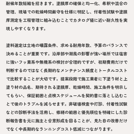
耐候年数短縮を招きます。塗膜厚の確保と均一化、希釈や混合の
管理、現場での乾燥時間厳守を仕様に明記し、付着性試験や塗膜
厚測定を工程管理に組み込むことでカタログ値に近い耐久性を実
現しやすくなります。
塗料選定は立地の曝露条件、求める耐用年数、予算のバランスで
決めることが重要です。沿岸部や潮風の影響が強い場所では塩害
に強いフッ素系や無機系の検討が合理的ですが、初期費用だけで
判断するのではなく長期的なメンテナンス頻度とトータルコスト
で比較することが大切です。提案段階で施工業者に下塗り材と上
塗り材の品名、期待される塗膜厚、乾燥時間、施工条件を明示し
てもらい、保証範囲と点検スケジュールを契約書に落とし込むこ
とで後のトラブルを減らせます。非破壊検査や打診、付着性試験
などの診断手法を活用し、修繕の範囲と優先順位を明確にした診
断報告書を元に施主と合意形成を図ることが、見た目の改善だけ
でなく中長期的なランニングコスト低減につながります。