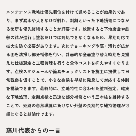
メンテナンス戦略は優先順位を付けて進めることが効果的であ
り、まず漏水や大きなひび割れ、剥離といった下地損傷につなが
る箇所を優先修繕することが肝要です。放置すると下地腐食や鉄
部の錆が進行し塗装だけでは対処できなくなるため、早期対応で
拡大を防ぐ必要があります。次にチョーキングや藻・汚れが広が
る面を清掃し部分補修を行い、計画的な全面塗り替え時期を見据
えた仕様選定と工程管理を行うと全体コストを抑えやすくなりま
す。点検スケジュールや簡易チェックリストを施主に提供して日
常観察を促すことで、小さな兆候を早期に発見して対応する体制
を構築できます。最終的に、立地特性に合わせた塗料選定、確実
な下地処理、定期点検と迅速な部分補修という三本柱を維持する
ことで、姫路の自然環境に負けない外壁の長期的な維持管理が可
能になると結論付けます。
藤川代表からの一言