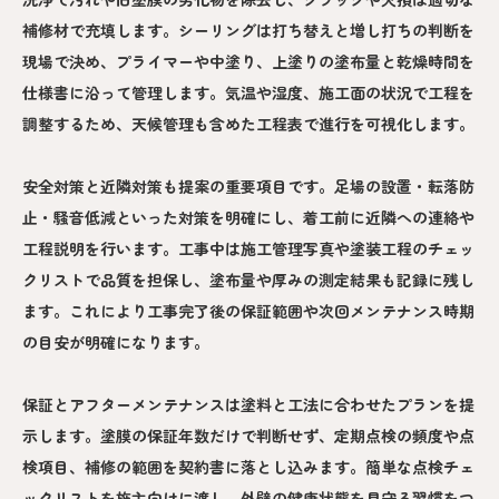
補修材で充填します。シーリングは打ち替えと増し打ちの判断を
現場で決め、プライマーや中塗り、上塗りの塗布量と乾燥時間を
仕様書に沿って管理します。気温や湿度、施工面の状況で工程を
調整するため、天候管理も含めた工程表で進行を可視化します。
安全対策と近隣対策も提案の重要項目です。足場の設置・転落防
止・騒音低減といった対策を明確にし、着工前に近隣への連絡や
工程説明を行います。工事中は施工管理写真や塗装工程のチェッ
クリストで品質を担保し、塗布量や厚みの測定結果も記録に残し
ます。これにより工事完了後の保証範囲や次回メンテナンス時期
の目安が明確になります。
保証とアフターメンテナンスは塗料と工法に合わせたプランを提
示します。塗膜の保証年数だけで判断せず、定期点検の頻度や点
検項目、補修の範囲を契約書に落とし込みます。簡単な点検チェ
ックリストを施主向けに渡し、外壁の健康状態を見守る習慣をつ