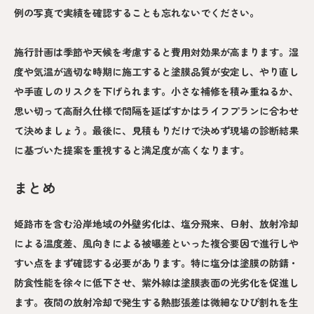
例の写真で実績を確認することも忘れないでください。
施行計画は季節や天候を考慮すると費用対効果が高まります。湿
度や気温が適切な時期に施工すると塗膜品質が安定し、やり直し
や手直しのリスクを下げられます。小さな補修を積み重ねるか、
思い切って高耐久仕様で間隔を延ばすかはライフプランに合わせ
て決めましょう。最後に、見積もりだけで決めず現場の診断結果
に基づいた提案を重視すると満足度が高くなります。
まとめ
姫路市を含む沿岸地域の外壁劣化は、塩分飛来、日射、放射冷却
による温度差、風向きによる被曝差といった複合要因で進行しや
すい点をまず確認する必要があります。特に塩分は塗膜の防錆・
防食性能を徐々に低下させ、紫外線は塗膜表面の光劣化を促進し
ます。夜間の放射冷却で発生する熱膨張差は微細なひび割れを生