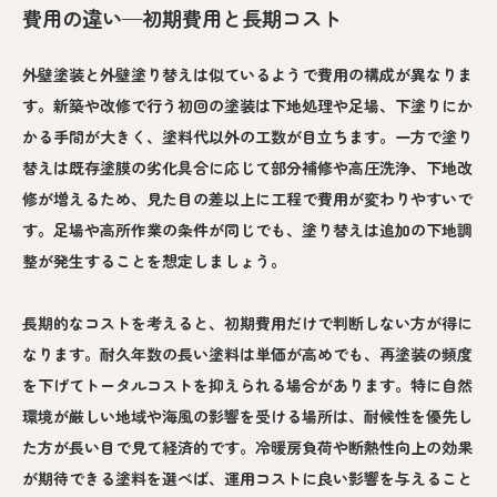
費用の違い—初期費用と長期コスト
外壁塗装と外壁塗り替えは似ているようで費用の構成が異なりま
す。新築や改修で行う初回の塗装は下地処理や足場、下塗りにか
かる手間が大きく、塗料代以外の工数が目立ちます。一方で塗り
替えは既存塗膜の劣化具合に応じて部分補修や高圧洗浄、下地改
修が増えるため、見た目の差以上に工程で費用が変わりやすいで
す。足場や高所作業の条件が同じでも、塗り替えは追加の下地調
整が発生することを想定しましょう。
長期的なコストを考えると、初期費用だけで判断しない方が得に
なります。耐久年数の長い塗料は単価が高めでも、再塗装の頻度
を下げてトータルコストを抑えられる場合があります。特に自然
環境が厳しい地域や海風の影響を受ける場所は、耐候性を優先し
た方が長い目で見て経済的です。冷暖房負荷や断熱性向上の効果
が期待できる塗料を選べば、運用コストに良い影響を与えること