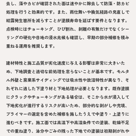
去し、藻やカビが確認された面は速やかに除去して防藻・防カビ
処理を行うと効果的です。また、雨仕舞いや換気経路の見直しで
結露発生箇所を減らすことが塗膜寿命を延ばす要件となります。
点検時にはチョーキング、ひび割れ、剥離の有無だけでなくシー
リングの硬化や目地の浸水兆候も確認し、早期の部分補修を積み
重ねる運用を推奨します。
建材特性と施工品質が劣化速度に与える影響は非常に大きいた
め、下地調査と適切な前処理を怠らないことが基本です。モルタ
ル外壁と窯業系サイディングでは吸水性や放湿特性が異なり、そ
れぞれに適した下塗り材と下地処理が必要となります。既存塗膜
にクラックやチョーキングがある場合は、そこから水が浸入して
下地劣化が進行するリスクが高いため、部分的な剥がしや充填、
プライマーの選定を含めた補修を施したうえで中塗り・上塗りに
進むべきです。施工面では高温下や高湿条件での塗装、乾燥不足
での重ね塗り、油分やごみの残った下地での塗装は初期剥がれや