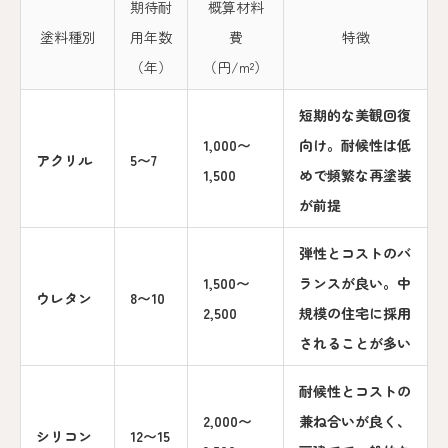
期待耐
概算材料
塗料種別
用年数
費
特徴
（年）
（円/m²）
短期的な美観回復
1,000〜
向け。耐候性は低
アクリル
5〜7
1,500
めで頻繁な再塗装
が前提
弾性とコストのバ
1,500〜
ランスが良い。中
ウレタン
8〜10
2,500
規模の住宅に採用
されることが多い
耐候性とコストの
2,000〜
兼ね合いが良く、
シリコン
12〜15