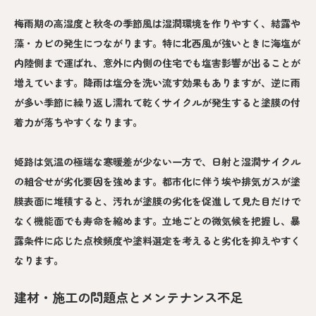
梅雨期の高湿度と秋冬の季節風は湿潤環境を作りやすく、結露や
藻・カビの発生につながります。特に北西風が強いときに海塩が
内陸側まで運ばれ、意外に内側の住宅でも塩害影響が出ることが
増えています。降雨は塩分を洗い流す効果もありますが、逆に雨
が多い季節に繰り返し濡れて乾くサイクルが発生すると塗膜の付
着力が落ちやすくなります。
姫路は気温の極端な寒暖差が少ない一方で、日射と湿潤サイクル
の組合せが劣化要因を強めます。都市化に伴う埃や排気ガスが塗
膜表面に堆積すると、汚れが塗膜の劣化を促進して見た目だけで
なく機能面でも寿命を縮めます。立地ごとの微気候を把握し、暴
露条件に応じた点検頻度や塗料選定を考えると劣化を抑えやすく
なります。
建材・施工の問題点とメンテナンス不足