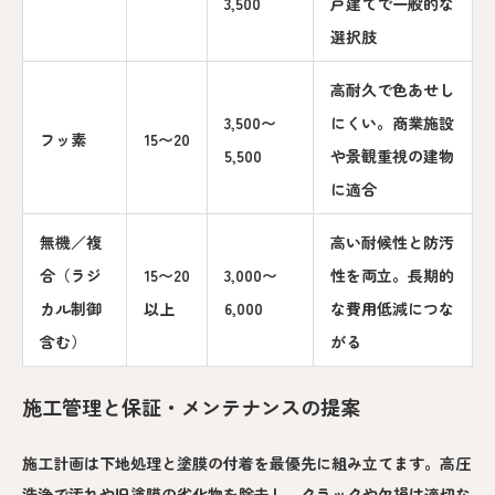
3,500
戸建てで一般的な
選択肢
高耐久で色あせし
3,500〜
にくい。商業施設
フッ素
15〜20
5,500
や景観重視の建物
に適合
無機／複
高い耐候性と防汚
合（ラジ
15〜20
3,000〜
性を両立。長期的
カル制御
以上
6,000
な費用低減につな
含む）
がる
施工管理と保証・メンテナンスの提案
施工計画は下地処理と塗膜の付着を最優先に組み立てます。高圧
洗浄で汚れや旧塗膜の劣化物を除去し、クラックや欠損は適切な