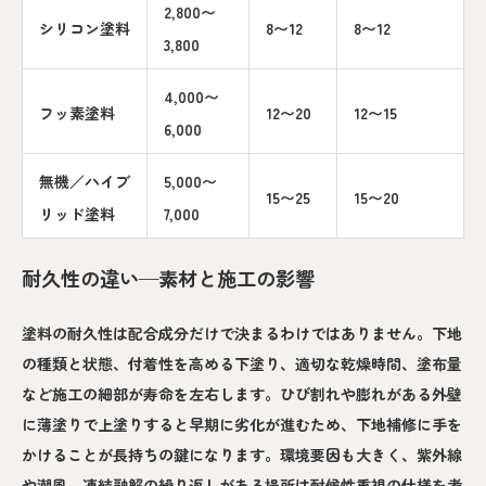
2,800〜
シリコン塗料
8〜12
8〜12
3,800
4,000〜
フッ素塗料
12〜20
12〜15
6,000
無機／ハイブ
5,000〜
15〜25
15〜20
リッド塗料
7,000
耐久性の違い—素材と施工の影響
塗料の耐久性は配合成分だけで決まるわけではありません。下地
の種類と状態、付着性を高める下塗り、適切な乾燥時間、塗布量
など施工の細部が寿命を左右します。ひび割れや膨れがある外壁
に薄塗りで上塗りすると早期に劣化が進むため、下地補修に手を
かけることが長持ちの鍵になります。環境要因も大きく、紫外線
や潮風、凍結融解の繰り返しがある場所は耐候性重視の仕様を考