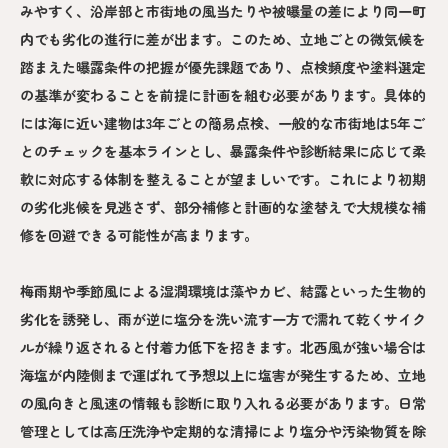
みやすく、沿岸部と市街地の風当たりや被曝量の差により同一町
内でも劣化の進行に差が出ます。このため、立地ごとの微気候を
踏まえた曝露条件の把握が優先課題であり、点検頻度や塗料選定
の基準が変わることを前提に計画を組む必要があります。具体的
には海に近い建物は3年ごとの簡易点検、一般的な市街地は5年ご
とのチェックを基本ラインとし、暴露条件や診断結果に応じて柔
軟に対応する体制を整えることが望ましいです。これにより初期
の劣化兆候を見逃さず、部分補修と計画的な塗替えで大規模な補
修を回避できる可能性が高まります。
梅雨期や季節風による湿潤環境は藻やカビ、結露といった生物的
劣化を誘発し、雨が逆に塩分を洗い流す一方で濡れて乾くサイク
ルが繰り返されると付着力低下を招きます。北西風が強い場合は
海塩が内陸側まで運ばれて予想以上に塩害が発生するため、立地
の風向きと風速の情報も診断に取り入れる必要があります。日常
管理としては高圧洗浄や定期的な清掃により塩分や汚染物質を除