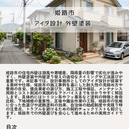
姫路市の住宅外壁は潮風や寒暖差、降雨量の影響で劣化が進みや
すく、外壁塗装や外壁塗り替えの適切なタイミングや工法選びが
重要です。本記事では、設計事務所としてのアイダ設計が提案す
る素材や仕様、姫路市の施工事例を基にした耐久性の見極め方や
費用の目安、優良業者の選び方、施工工程や保証、メンテナンス
周期とコスト削減の実践的なアドバイスまでを分かりやすく解説
します。具体的にはシリコン系やフッ素系など塗料の特徴と寿命
比較、下地補修の重要性、足場や撤去作業の工程、姫路市の気候
に合った色選びや遮熱塗料の効果、自治体の助成制度や見積り時
の注意点、トラブルを避けるための契約チェックリストも紹介し
ます。姫路市での外壁選びを安心して進めるための実用ガイドで
す。
目次