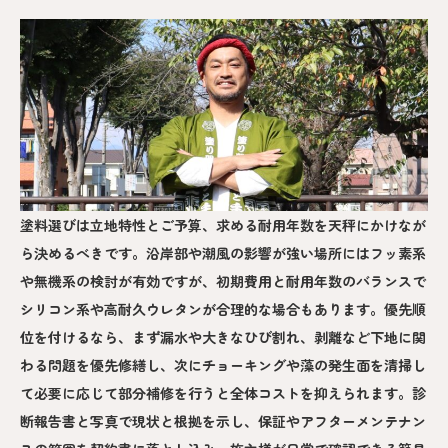
塗料選びは立地特性とご予算、求める耐用年数を天秤にかけなが
ら決めるべきです。沿岸部や潮風の影響が強い場所にはフッ素系
や無機系の検討が有効ですが、初期費用と耐用年数のバランスで
シリコン系や高耐久ウレタンが合理的な場合もあります。優先順
位を付けるなら、まず漏水や大きなひび割れ、剥離など下地に関
わる問題を優先修繕し、次にチョーキングや藻の発生面を清掃し
て必要に応じて部分補修を行うと全体コストを抑えられます。診
断報告書と写真で現状と根拠を示し、保証やアフターメンテナン