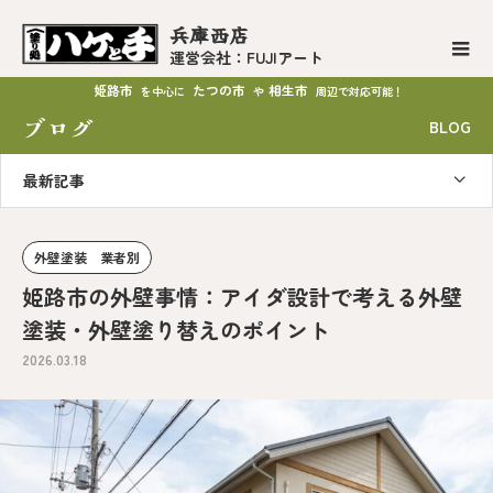
兵庫西店
運営会社：FUJIアート
姫路市
たつの市
相生市
を中心に
や
周辺で対応可能！
ブログ
BLOG
最新記事
外壁塗装 業者別
姫路市の外壁事情：アイダ設計で考える外壁
塗装・外壁塗り替えのポイント
2026.03.18