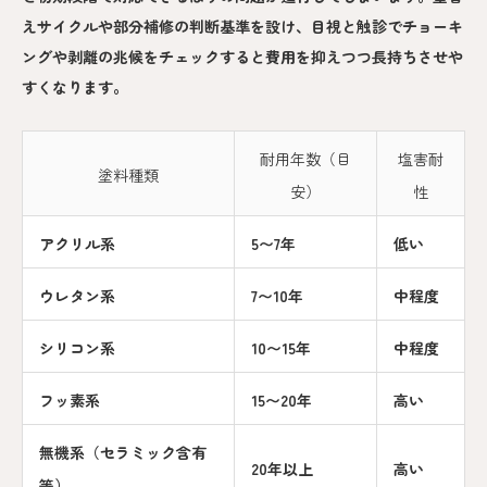
えサイクルや部分補修の判断基準を設け、目視と触診でチョーキ
ングや剥離の兆候をチェックすると費用を抑えつつ長持ちさせや
すくなります。
耐用年数（目
塩害耐
塗料種類
安）
性
アクリル系
5〜7年
低い
ウレタン系
7〜10年
中程度
シリコン系
10〜15年
中程度
フッ素系
15〜20年
高い
無機系（セラミック含有
20年以上
高い
等）