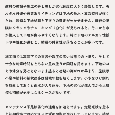
建材の種類や施工の善し悪しが劣化速度に大きく影響します。モ
ルタル外壁や窯業系サイディングは下地の吸水・放湿特性が違う
ため、適切な下地処理と下塗りの選定が欠かせません。既存の塗
膜にクラックやチョーキング（白化）が見られると、そこから水
が侵入して下地が傷みやすくなります。特に下地のアルカリ性低
下や中性化が進むと、塗膜の付着性が落ちることが多いです。
施工面では高温下での塗装や湿度の高い状態での上塗り、そして
十分な乾燥時間をとらない重ね塗りが問題を招きます。下地のゴ
ミや油分を落とさないまま塗ると初期の剥がれが早まり、塗膜厚
不足や塗料の希釈過多は耐候年数を短くします。小さなひび割れ
を放置しておくと雨水が入り込み、下地の劣化が進んでから大規
模な補修が必要になるケースが多いです。
メンテナンス不足は劣化の速度を加速させます。定期点検を怠る
と初期段階で対応できるはずの問題が進行してしまいます。塗替