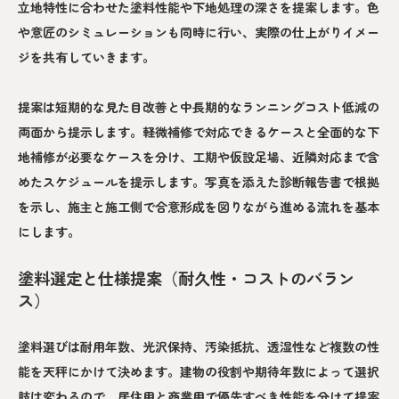
立地特性に合わせた塗料性能や下地処理の深さを提案します。色
や意匠のシミュレーションも同時に行い、実際の仕上がりイメー
ジを共有していきます。
提案は短期的な見た目改善と中長期的なランニングコスト低減の
両面から提示します。軽微補修で対応できるケースと全面的な下
地補修が必要なケースを分け、工期や仮設足場、近隣対応まで含
めたスケジュールを提示します。写真を添えた診断報告書で根拠
を示し、施主と施工側で合意形成を図りながら進める流れを基本
にします。
塗料選定と仕様提案（耐久性・コストのバラン
ス）
塗料選びは耐用年数、光沢保持、汚染抵抗、透湿性など複数の性
能を天秤にかけて決めます。建物の役割や期待年数によって選択
肢は変わるので、居住用と商業用で優先すべき性能を分けて提案