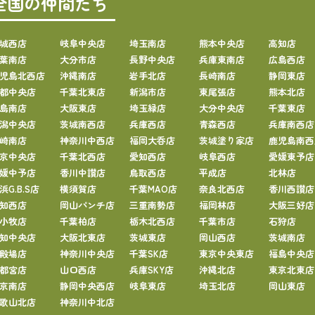
全国の仲間たち
城西店
岐阜中央店
埼玉南店
熊本中央店
高知店
葉南店
大分市店
長野中央店
兵庫東南店
広島西店
児島北西店
沖縄南店
岩手北店
長崎南店
静岡東店
都中央店
千葉北東店
新潟市店
東尾張店
熊本北店
島南店
大阪東店
埼玉緑店
大分中央店
千葉東店
潟中央店
茨城南西店
兵庫西店
青森西店
兵庫南西店
崎南店
神奈川中西店
福岡大呑店
茨城塗り家店
鹿児島南西
京中央店
千葉北西店
愛知西店
岐阜西店
愛媛東予店
媛中予店
香川中讃店
鳥取西店
平成店
北林店
浜G.B.S店
横須賀店
千葉MAO店
奈良北西店
香川西讃店
知西店
岡山パンチ店
三重南勢店
福岡林店
大阪三好店
小牧店
千葉柏店
栃木北西店
千葉市店
石狩店
知中央店
大阪北東店
茨城東店
岡山西店
茨城南店
殿場店
神奈川中央店
千葉SK店
東京中央東店
福島中央店
都宮店
山口西店
兵庫SKY店
沖縄北店
東京北東店
京南店
静岡中央西店
岐阜東店
埼玉北店
岡山東店
歌山北店
神奈川中北店