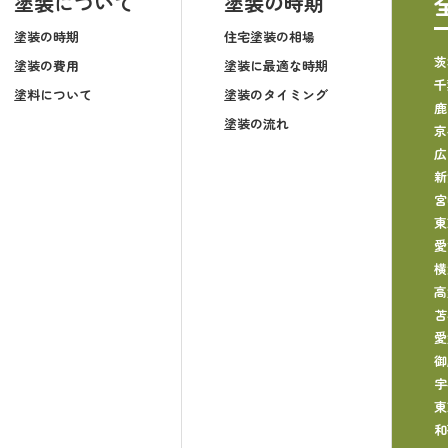
塗装について
塗装の時期
塗装の時期
住宅塗装の相場
茨
塗装の費用
塗装に最適な時期
千
塗料について
塗装のタイミング
鹿
塗装の流れ
京
広
新
宮
東
愛
横
高
苫
愛
御
宇
東
和