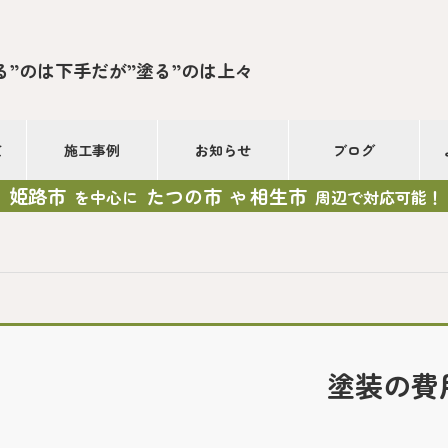
る”のは下手だが”塗る”のは上々
て
施工事例
お知らせ
ブログ
姫路市
たつの市
相生市
を中心に
や
周辺で対応可能！
塗装の費