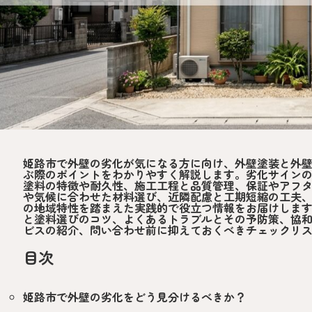
姫路市で外壁の劣化が気になる方に向け、外壁塗装と外
ぶ際のポイントをわかりやすく解説します。劣化サイン
塗料の特徴や耐久性、施工工程と品質管理、保証やアフ
や気候に合わせた材料選び、近隣配慮と工期短縮の工夫
の地域特性を踏まえた実践的で役立つ情報をお届けしま
と塗料選びのコツ、よくあるトラブルとその予防策、協
ビスの紹介、問い合わせ前に抑えておくべきチェックリ
目次
姫路市で外壁の劣化をどう見分けるべきか？