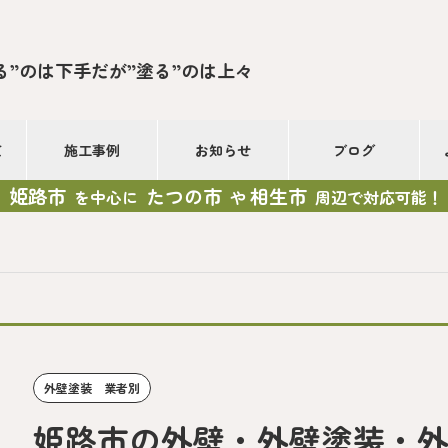
る”のは下手だが”塗る”のは上々
て
施工事例
お知らせ
ブログ
姫路市
たつの市
相生市
を中心に
や
周辺で対応可能！
外壁塗装 業者別
姫路市の外壁・外壁塗装・