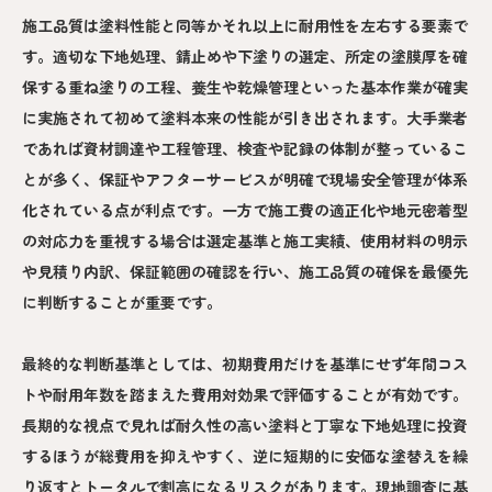
施工品質は塗料性能と同等かそれ以上に耐用性を左右する要素で
す。適切な下地処理、錆止めや下塗りの選定、所定の塗膜厚を確
保する重ね塗りの工程、養生や乾燥管理といった基本作業が確実
に実施されて初めて塗料本来の性能が引き出されます。大手業者
であれば資材調達や工程管理、検査や記録の体制が整っているこ
とが多く、保証やアフターサービスが明確で現場安全管理が体系
化されている点が利点です。一方で施工費の適正化や地元密着型
の対応力を重視する場合は選定基準と施工実績、使用材料の明示
や見積り内訳、保証範囲の確認を行い、施工品質の確保を最優先
に判断することが重要です。
最終的な判断基準としては、初期費用だけを基準にせず年間コス
トや耐用年数を踏まえた費用対効果で評価することが有効です。
長期的な視点で見れば耐久性の高い塗料と丁寧な下地処理に投資
するほうが総費用を抑えやすく、逆に短期的に安価な塗替えを繰
り返すとトータルで割高になるリスクがあります。現地調査に基