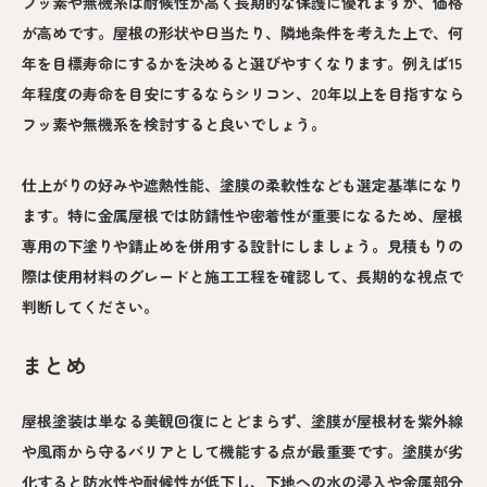
フッ素や無機系は耐候性が高く長期的な保護に優れますが、価格
が高めです。屋根の形状や日当たり、隣地条件を考えた上で、何
年を目標寿命にするかを決めると選びやすくなります。例えば15
年程度の寿命を目安にするならシリコン、20年以上を目指すなら
フッ素や無機系を検討すると良いでしょう。
仕上がりの好みや遮熱性能、塗膜の柔軟性なども選定基準になり
ます。特に金属屋根では防錆性や密着性が重要になるため、屋根
専用の下塗りや錆止めを併用する設計にしましょう。見積もりの
際は使用材料のグレードと施工工程を確認して、長期的な視点で
判断してください。
まとめ
屋根塗装は単なる美観回復にとどまらず、塗膜が屋根材を紫外線
や風雨から守るバリアとして機能する点が最重要です。塗膜が劣
化すると防水性や耐候性が低下し、下地への水の浸入や金属部分