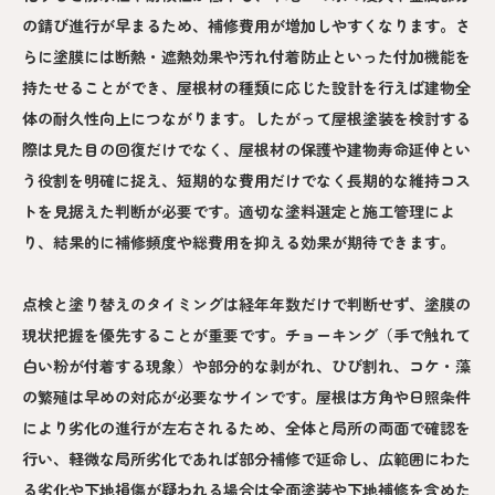
の錆び進行が早まるため、補修費用が増加しやすくなります。さ
らに塗膜には断熱・遮熱効果や汚れ付着防止といった付加機能を
持たせることができ、屋根材の種類に応じた設計を行えば建物全
体の耐久性向上につながります。したがって屋根塗装を検討する
際は見た目の回復だけでなく、屋根材の保護や建物寿命延伸とい
う役割を明確に捉え、短期的な費用だけでなく長期的な維持コス
トを見据えた判断が必要です。適切な塗料選定と施工管理によ
り、結果的に補修頻度や総費用を抑える効果が期待できます。
点検と塗り替えのタイミングは経年年数だけで判断せず、塗膜の
現状把握を優先することが重要です。チョーキング（手で触れて
白い粉が付着する現象）や部分的な剥がれ、ひび割れ、コケ・藻
の繁殖は早めの対応が必要なサインです。屋根は方角や日照条件
により劣化の進行が左右されるため、全体と局所の両面で確認を
行い、軽微な局所劣化であれば部分補修で延命し、広範囲にわた
る劣化や下地損傷が疑われる場合は全面塗装や下地補修を含めた