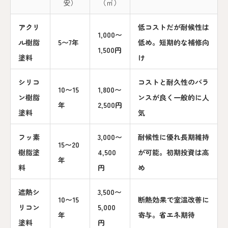
安）
（㎡）
アクリ
低コストだが耐候性は
1,000〜
ル樹脂
5〜7年
低め。短期的な補修向
1,500円
塗料
け
シリコ
コストと耐久性のバラ
10〜15
1,800〜
ン樹脂
ンスが良く一般的に人
年
2,500円
塗料
気
フッ素
3,000〜
耐候性に優れ長期維持
15〜20
樹脂塗
4,500
が可能。初期投資は高
年
料
円
め
遮熱シ
3,500〜
10〜15
断熱効果で室温改善に
リコン
5,000
年
寄与。省エネ期待
塗料
円