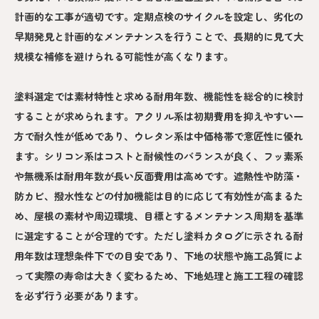
計画的な工事が適切です。定期点検のサイクルを設定し、劣化の
早期発見と計画的なメンテナンスを行うことで、長期的に見て大
規模な補修を避けられる可能性が高くなります。
塗料選定では素材特性と求める耐用年数、機能性を総合的に検討
することが求められます。アクリル系は初期費用を抑えやすい一
方で耐久性が低めであり、ウレタン系は中価格帯で意匠性に優れ
ます。シリコン系はコストと耐候性のバランスが良く、フッ素系
や無機系は耐用年数が長い反面費用は高めです。遮熱性や防藻・
防カビ、撥水性などの付加機能は目的に応じて有効性が高まるた
め、屋根の素材や周辺環境、目標とするメンテナンス周期を基準
に選定することが合理的です。ただし塗料カタログに示される耐
用年数は理想条件下での目安であり、下地の状態や施工品質によ
って実際の寿命は大きく変わるため、下地処理と施工工程の確認
を必ず行う必要があります。