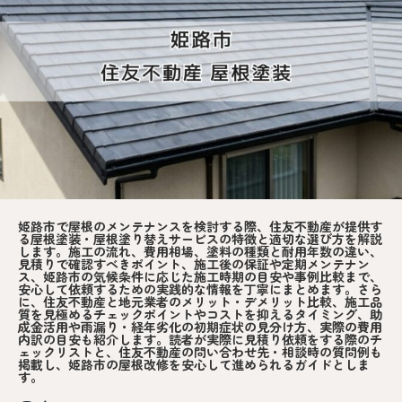
姫路市で屋根のメンテナンスを検討する際、住友不動産が提供す
る屋根塗装・屋根塗り替えサービスの特徴と適切な選び方を解説
します。施工の流れ、費用相場、塗料の種類と耐用年数の違い、
見積りで確認すべきポイント、施工後の保証や定期メンテナン
ス、姫路市の気候条件に応じた施工時期の目安や事例比較まで、
安心して依頼するための実践的な情報を丁寧にまとめます。さら
に、住友不動産と地元業者のメリット・デメリット比較、施工品
質を見極めるチェックポイントやコストを抑えるタイミング、助
成金活用や雨漏り・経年劣化の初期症状の見分け方、実際の費用
内訳の目安も紹介します。読者が実際に見積り依頼をする際のチ
ェックリストと、住友不動産の問い合わせ先・相談時の質問例も
掲載し、姫路市の屋根改修を安心して進められるガイドとしま
す。