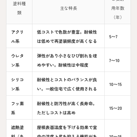
塗料種
主な特長
用年数
類
（年）
アクリ
低コストで色数が豊富。耐候性
5〜7
ル系
は低めで再塗装頻度が高くなる
ウレタ
弾性があり小さなひび割れを埋
7〜10
ン系
めやすい。耐候性は中程度
シリコ
耐候性とコストのバランスが良
10〜15
ン系
い。一般住宅で広く使用される
フッ素
耐候性と防汚性が高く長寿命。
15〜20
系
ただしコストは高め
遮熱塗
屋根表面温度を下げる効果で室
料（各
内の温度上昇を抑える機能があ
10〜15