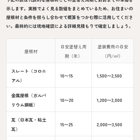
示します。実務でよく見る数値をまとめているため、お住まいの
屋根材と条件を照らし合わせて概算をつかむ際に活用してくださ
い。最終的には現地確認による詳細見積もりで確定しましょう。
目安塗替え周
塗装費用の目安
屋根材
期（年）
（円/m²）
スレート（コロニ
10〜15
1,500〜2,500
アル）
金属屋根（ガルバ
10〜20
1,200〜2,000
リウム鋼板）
瓦（日本瓦・粘土
15〜25
2,000〜3,500
瓦）