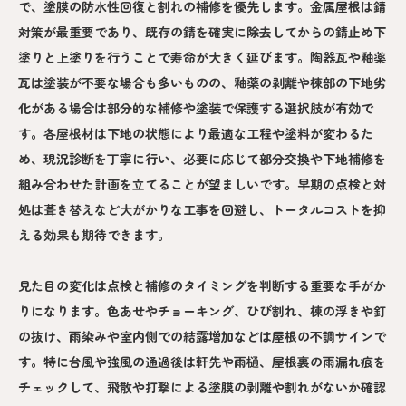
で、塗膜の防水性回復と割れの補修を優先します。金属屋根は錆
対策が最重要であり、既存の錆を確実に除去してからの錆止め下
塗りと上塗りを行うことで寿命が大きく延びます。陶器瓦や釉薬
瓦は塗装が不要な場合も多いものの、釉薬の剥離や棟部の下地劣
化がある場合は部分的な補修や塗装で保護する選択肢が有効で
す。各屋根材は下地の状態により最適な工程や塗料が変わるた
め、現況診断を丁寧に行い、必要に応じて部分交換や下地補修を
組み合わせた計画を立てることが望ましいです。早期の点検と対
処は葺き替えなど大がかりな工事を回避し、トータルコストを抑
える効果も期待できます。
見た目の変化は点検と補修のタイミングを判断する重要な手がか
りになります。色あせやチョーキング、ひび割れ、棟の浮きや釘
の抜け、雨染みや室内側での結露増加などは屋根の不調サインで
す。特に台風や強風の通過後は軒先や雨樋、屋根裏の雨漏れ痕を
チェックして、飛散や打撃による塗膜の剥離や割れがないか確認