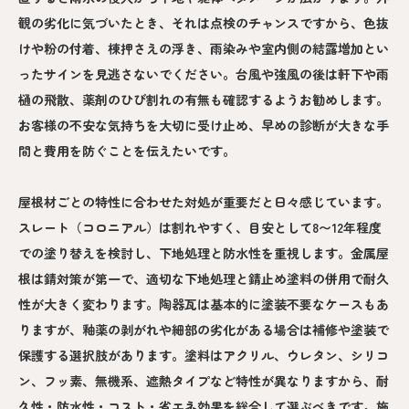
観の劣化に気づいたとき、それは点検のチャンスですから、色抜
けや粉の付着、棟押さえの浮き、雨染みや室内側の結露増加とい
ったサインを見逃さないでください。台風や強風の後は軒下や雨
樋の飛散、薬剤のひび割れの有無も確認するようお勧めします。
お客様の不安な気持ちを大切に受け止め、早めの診断が大きな手
間と費用を防ぐことを伝えたいです。
屋根材ごとの特性に合わせた対処が重要だと日々感じています。
スレート（コロニアル）は割れやすく、目安として8〜12年程度
での塗り替えを検討し、下地処理と防水性を重視します。金属屋
根は錆対策が第一で、適切な下地処理と錆止め塗料の併用で耐久
性が大きく変わります。陶器瓦は基本的に塗装不要なケースもあ
りますが、釉薬の剥がれや細部の劣化がある場合は補修や塗装で
保護する選択肢があります。塗料はアクリル、ウレタン、シリコ
ン、フッ素、無機系、遮熱タイプなど特性が異なりますから、耐
久性・防水性・コスト・省エネ効果を総合して選ぶべきです。施