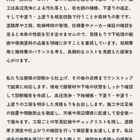
工は高圧洗浄による汚れ落とし、劣化部の補修、下塗りの適正、
そして中塗り・上塗りを規定回数で行うことが長持ちの要です。
塗膜厚や工程、乾燥時間の管理、仕様書やメーカー保証の確認を
怠ると本来の性能を引き出せませんので、見積もりで下処理の範
囲や使用塗料の品番を明確に示すことを重視しています。初期費
用と維持費のバランスを考え、長期的なコストを見据えた提案を
心がけます。
私たちは屋根の診断から仕上げ、その後の点検までワンストップ
で誠実に対応します。現地で屋根材や下地の状態をしっかり確認
して診断報告を作成し、高圧洗浄・下地補修・下塗り・中塗り・
上塗りの工程を明示した見積もりをお出しします。施工中は足場
の設置や飛散防止を徹底し、天候や周辺環境に配慮して安全第一
で進めます。工程ごとの写真記録やチェックリストを残し、塗膜
厚さ測定や仕上がりの確認を行って保証書をお渡しします。私は
過去の後悔を学びに変えてきた職人で、仲間やお客様への感謝を