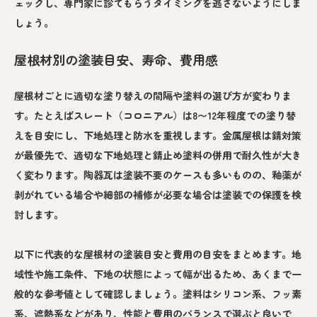
ェックし、専門家に診てもらうタイミングを逃さないようにしま
しょう。
屋根材別の塗装目安、寿命、費用感
屋根材ごとに適切な塗り替えの間隔や塗料の選び方が変わりま
す。たとえばスレート（コロニアル）は8〜12年程度での塗り替
えを目安にし、下地処理と防水を重視します。金属屋根は錆対策
が最優先で、適切な下地処理と錆止め塗料の併用で耐久性が大き
く変わります。陶器瓦は塗装不要のケースも多いものの、釉薬が
剥がれている場合や細部の補修が必要な場合は塗装での保護を検
討します。
以下に代表的な屋根材の塗装目安と費用の目安をまとめます。地
域性や施工条件、下地の状態によって幅が出るため、あくまで一
般的な参考値として確認しましょう。塗料はシリコン系、フッ素
系、遮熱系などがあり、性能と費用のバランスで選ぶと良いで