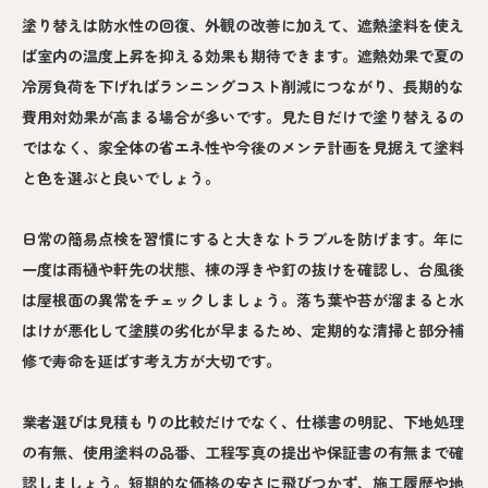
塗り替えは防水性の回復、外観の改善に加えて、遮熱塗料を使え
ば室内の温度上昇を抑える効果も期待できます。遮熱効果で夏の
冷房負荷を下げればランニングコスト削減につながり、長期的な
費用対効果が高まる場合が多いです。見た目だけで塗り替えるの
ではなく、家全体の省エネ性や今後のメンテ計画を見据えて塗料
と色を選ぶと良いでしょう。
日常の簡易点検を習慣にすると大きなトラブルを防げます。年に
一度は雨樋や軒先の状態、棟の浮きや釘の抜けを確認し、台風後
は屋根面の異常をチェックしましょう。落ち葉や苔が溜まると水
はけが悪化して塗膜の劣化が早まるため、定期的な清掃と部分補
修で寿命を延ばす考え方が大切です。
業者選びは見積もりの比較だけでなく、仕様書の明記、下地処理
の有無、使用塗料の品番、工程写真の提出や保証書の有無まで確
認しましょう。短期的な価格の安さに飛びつかず、施工履歴や地