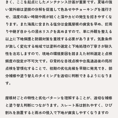
きく、ここを起点にしたメンテナンス計画が重要です。夏場の強
い紫外線は塗膜の分解を促進して色あせやチョーキングを進行さ
せ、湿度の高い時期や雨が続くと藻やカビの発生を招きやすくな
ります。また海風に含まれる塩分は金属屋根の腐食を早め、釘周
りや継ぎ目からの浸水リスクを高めますので、単に外観を整える
以上に下地保護と防錆対策を重視する必要があります。気象条件
が激しく変化する地域では塗料の選定と下地処理の丁寧さが耐久
性を左右しますので、現地の環境要因を踏まえた材料選定と点検
頻度の設定が不可欠です。日常的な目視点検や台風通過後の局所
点検を習慣化することで、初期の劣化兆候を早期に発見でき、部
分補修や塗り替えのタイミングを適切に判断できるようになりま
す。
屋根材ごとの特性と劣化パターンを理解することが、適切な補修
と塗り替え判断につながります。スレート系は割れやすく、ひび
割れを放置すると雨水の侵入で下地が腐食しやすくなりますの