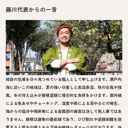
藤川代表からの一言
姫路の気候を日々見つめている職人として申し上げます。瀬戸内
海に近いこの地域は、夏の強い日差しと高温多湿、秋の台風や強
風、冬の冷え込みが屋根塗膜に複合的な負荷をかけます。紫外線
による色あせやチョーキング、湿度や雨による藻やカビの発生、
海からの塩分や飛来物による金属部の腐食は決して他人事ではあ
りません。屋根は建物の最前線であり、ひび割れや塗膜剥離を放
置すると雨水の侵入から下地や躯体へダメージが広がります。外