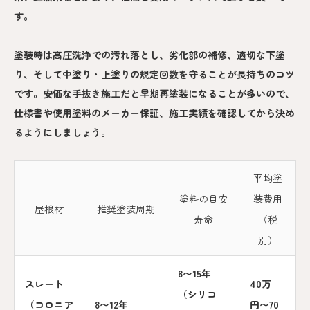
す。
塗装時は高圧洗浄での汚れ落とし、劣化部の補修、適切な下塗
り、そして中塗り・上塗りの規定回数を守ることが長持ちのコツ
です。安価な手抜き施工だと早期再塗装になることが多いので、
仕様書や使用塗料のメーカー保証、施工実績を確認してから決め
るようにしましょう。
平均塗
塗料の目安
装費用
屋根材
推奨塗装周期
寿命
（税
別）
8〜15年
スレート
40万
（シリコ
（コロニア
8〜12年
円〜70