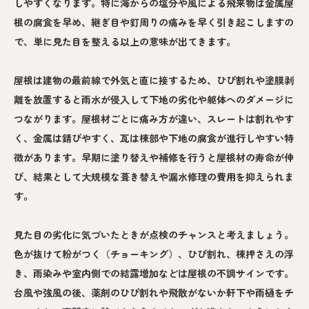
しやすくなります。特に海からの塩分や風による飛来物は金属屋
根の腐食を早め、継ぎ目や釘周りの痛みを早く引き起こしますの
で、単に見た目を整える以上の意味が出てきます。
屋根は建物の最前線で外気と直に接するため、ひび割れや塗膜剥
離を放置すると雨水が侵入して下地の劣化や躯体へのダメージに
つながります。屋根材ごとに痛み方が違い、スレートは割れやす
く、金属は錆びやすく、瓦は棟部や下地の腐食が進行しやすい特
徴があります。早期に塗り替えや補修を行うと屋根材の寿命が伸
び、結果として大規模な葺き替えや漏水修理の費用を抑えられま
す。
見た目の劣化に気づいたときが点検のチャンスと考えましょう。
色が抜けて粉がつく（チョーキング）、ひび割れ、棟押さえの浮
き、雨染みや室内側での結露増加などは屋根の不調サインです。
台風や強風の後、薬剤のひび割れや飛散がないか軒下や雨樋をチ