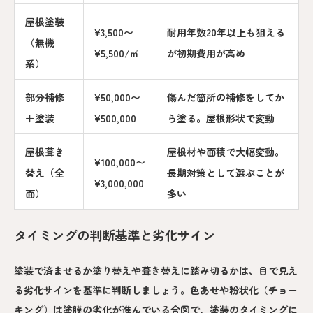
屋根塗装
¥3,500〜
耐用年数20年以上も狙える
（無機
¥5,500/㎡
が初期費用が高め
系）
部分補修
¥50,000〜
傷んだ箇所の補修をしてか
＋塗装
¥500,000
ら塗る。屋根形状で変動
屋根葺き
屋根材や面積で大幅変動。
¥100,000〜
替え（全
長期対策として選ぶことが
¥3,000,000
面）
多い
タイミングの判断基準と劣化サイン
塗装で済ませるか塗り替えや葺き替えに踏み切るかは、目で見え
る劣化サインを基準に判断しましょう。色あせや粉状化（チョー
キング）は塗膜の劣化が進んでいる合図で、塗装のタイミングに