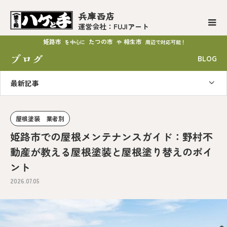
兵庫西店
運営会社：FUJIアート
姫路市
たつの市
相生市
を中心に
や
周辺で対応可能！
ブログ
BLOG
最新記事
屋根塗装 業者別
姫路市での屋根メンテナンスガイド：野村不
動産が教える屋根塗装と屋根塗り替えのポイ
ント
2026.07.05