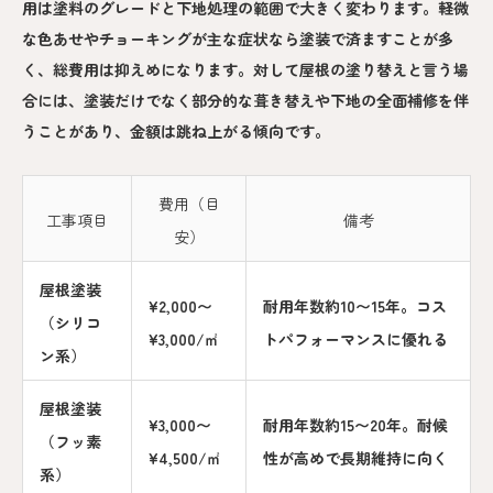
用は塗料のグレードと下地処理の範囲で大きく変わります。軽微
な色あせやチョーキングが主な症状なら塗装で済ますことが多
く、総費用は抑えめになります。対して屋根の塗り替えと言う場
合には、塗装だけでなく部分的な葺き替えや下地の全面補修を伴
うことがあり、金額は跳ね上がる傾向です。
費用（目
工事項目
備考
安）
屋根塗装
¥2,000〜
耐用年数約10〜15年。コス
（シリコ
¥3,000/㎡
トパフォーマンスに優れる
ン系）
屋根塗装
¥3,000〜
耐用年数約15〜20年。耐候
（フッ素
¥4,500/㎡
性が高めで長期維持に向く
系）