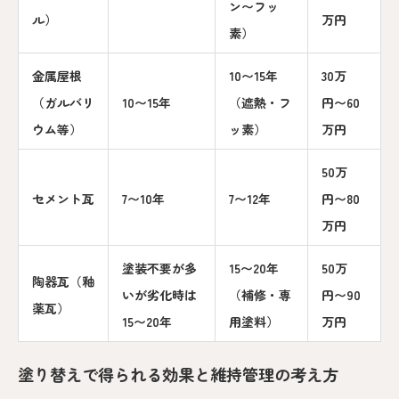
ン〜フッ
ル）
万円
素）
金属屋根
10〜15年
30万
（ガルバリ
10〜15年
（遮熱・フ
円〜60
ウム等）
ッ素）
万円
50万
セメント瓦
7〜10年
7〜12年
円〜80
万円
塗装不要が多
15〜20年
50万
陶器瓦（釉
いが劣化時は
（補修・専
円〜90
薬瓦）
15〜20年
用塗料）
万円
塗り替えで得られる効果と維持管理の考え方