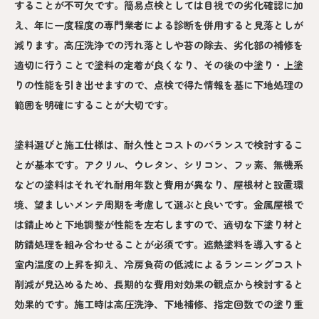
することが不可欠です。簡易点検としては目視での劣化確認に加
え、年に一度程度の専門業者による診断を併用すると見落としが
減ります。高圧洗浄での汚れ落としや苔の除去、劣化部の補修を
適切に行うことで塗料の定着が良くなり、その後の中塗り・上塗
りの性能を引き出せますので、点検で得た情報を基に下地処理の
範囲を明確にすることが大切です。
塗料選びと施工仕様は、耐久性とコストのバランスで検討するこ
とが基本です。アクリル、ウレタン、シリコン、フッ素、無機系
などの塗料はそれぞれ耐用年数と費用が異なり、屋根材と設置環
境、望ましいメンテ周期を考慮して選ぶと良いです。金属屋根で
は錆止めと下地調整が性能を左右しますので、適切な下塗り材と
防錆処理を組み合わせることが必須です。遮熱塗料を導入すると
室内温度の上昇を抑え、冷房負荷の低減によるランニングコスト
削減が見込めるため、長期的な費用対効果の観点から検討すると
効果的です。施工時は高圧洗浄、下地補修、指定回数での塗り重