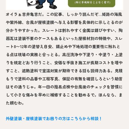
オイラぁ吉井亀吉だ。この記事、しっかり読んだぞ…姫路の海風
や紫外線、台風が屋根塗膜へ与える影響を具体的に示しとるのが
分かりやすかった。スレートは割れやすく金属は錆びやすい、陶
器瓦は塗装不要のケースもあるといった屋根材別の特徴や、スレ
ート8〜12年の塗替え目安、錆止めや下地処理の重要性に触れと
る点は現場の実務と合っとる。高圧洗浄や下塗り・中塗り・上塗
りを規定どおり行うこと、安価な手抜き施工が長期コストを増や
すこと、遮熱塗料で室温対策が期待できる話も説得力ある。見積
もりで塗料の品番や工程写真、保証の有無を確認しろという助言
はその通りじゃ。年一回の簡易点検や台風後のチェックを習慣に
して小さな傷みを早めに補修することを勧めるで。ほんなら、ま
た頼むわ。
外壁塗装・屋根塗装でお困りの方はこちらから相談！