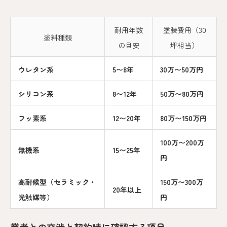
耐用年数
塗装費用（30
塗料種類
の目安
坪相当）
ウレタン系
5〜8年
30万〜50万円
シリコン系
8〜12年
50万〜80万円
フッ素系
12〜20年
80万〜150万円
100万〜200万
無機系
15〜25年
円
高耐候型（セラミック・
150万〜300万
20年以上
光触媒等）
円