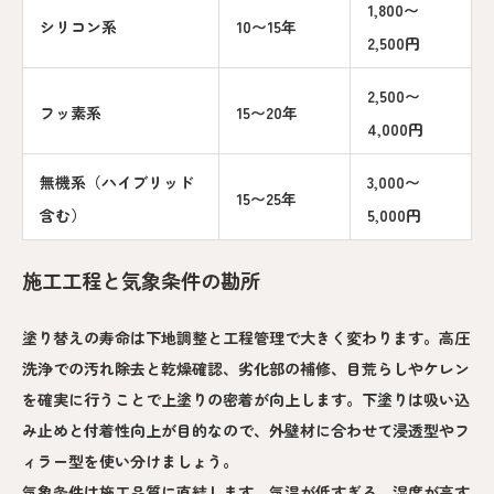
1,800〜
シリコン系
10〜15年
2,500円
2,500〜
フッ素系
15〜20年
4,000円
無機系（ハイブリッド
3,000〜
15〜25年
含む）
5,000円
施工工程と気象条件の勘所
塗り替えの寿命は下地調整と工程管理で大きく変わります。高圧
洗浄での汚れ除去と乾燥確認、劣化部の補修、目荒らしやケレン
を確実に行うことで上塗りの密着が向上します。下塗りは吸い込
み止めと付着性向上が目的なので、外壁材に合わせて浸透型やフ
ィラー型を使い分けましょう。
気象条件は施工品質に直結します。気温が低すぎる、湿度が高す