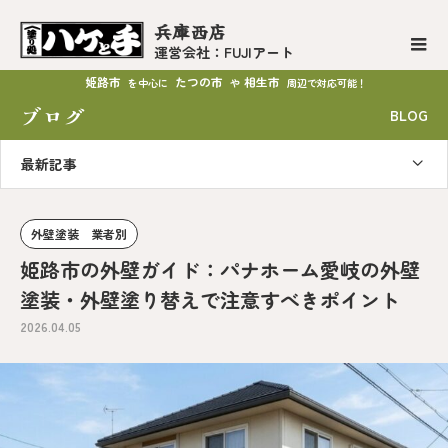
兵庫西店
運営会社：FUJIアート
姫路市
たつの市
相生市
を中心に
や
周辺で対応可能！
ブログ
BLOG
最新記事
外壁塗装 業者別
姫路市の外壁ガイド：パナホーム愛岐の外壁
塗装・外壁塗り替えで注意すべきポイント
2026.04.05