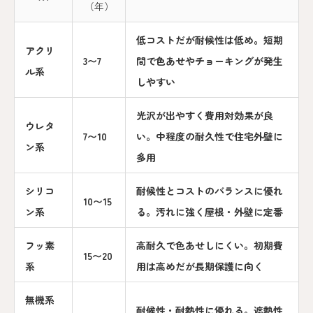
（年）
低コストだが耐候性は低め。短期
アクリ
3〜7
間で色あせやチョーキングが発生
ル系
しやすい
光沢が出やすく費用対効果が良
ウレタ
7〜10
い。中程度の耐久性で住宅外壁に
ン系
多用
シリコ
耐候性とコストのバランスに優れ
10〜15
ン系
る。汚れに強く屋根・外壁に定番
フッ素
高耐久で色あせしにくい。初期費
15〜20
系
用は高めだが長期保護に向く
無機系
耐候性・耐熱性に優れる。遮熱性