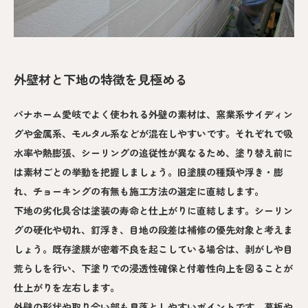
外壁材と下地の特徴を見極める
パナホーム愛岐でよく使われる外壁の素材は、窯業系サイディン
グや金属系、モルタル系などが混在しやすいです。それぞれで吸
水率や熱膨張、シーリングの追従性が異なるため、塗り替え前に
は素材ごとの挙動を把握しましょう。旧塗膜の種類や浮き・膨
れ、チョーキングの有無も施工方法の選定に直結します。
下地の劣化具合は塗装の寿命と仕上がりに直結します。シーリン
グの硬化や切れ、釘浮き、目地の段差は補修の優先対象と考えま
しょう。既存塗膜が密着不良を起こしている場合は、剥がしや目
荒らしを行い、下塗りでの浸透性確保と付着性向上を図ることが
仕上がりを左右します。
外壁の形状や取り合い部も見落としやすいポイントです。幕板や