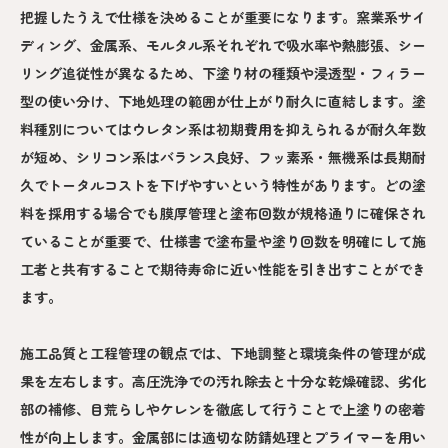
把握したうえで仕様を決めることが重要になります。窯業系サイ
ディング、金属系、モルタル系それぞれで吸水率や熱膨張、シー
リング追従性が異なるため、下塗り材の種類や浸透型・フィラー
型の使い分け、下地処理の範囲が仕上がり耐久に直結します。塗
料種別についてはウレタン系は初期費用を抑えられるが耐久年数
が短め、シリコン系はバランス良好、フッ素系・無機系は長期耐
久でトータルコストを下げやすいという特性があります。どの塗
料を採用する場合でも膜厚管理と塗布回数が規格通りに確保され
ていることが重要で、仕様書で塗布量や塗り回数を明確にして施
工者と共有することで期待寿命に近い性能を引き出すことができ
ます。
施工品質と工程管理の観点では、下地調整と環境条件の管理が成
果を左右します。高圧洗浄での汚れ除去と十分な乾燥確認、劣化
部の補修、目荒らしやケレンを徹底して行うことで上塗りの密着
性が向上します。金属部には適切な防錆処理とプライマーを用い