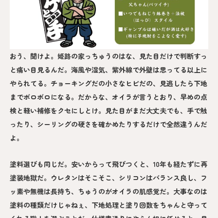
おう、聞けよ。姫路の家っちゅうのはな、見た目だけで判断すっ
と痛い目見るんだ。海風や湿気、紫外線で外壁は思ってる以上に
やられてる。チョーキングだの小さなヒビだの、見逃したら下地
までボロボロになる。だからな、オイラが言うとおり、早めの点
検と軽い補修をクセにしとけ。見た目がまだ大丈夫でも、手で触
ったり、シーリングの硬さを確かめたりするだけで全然違うんだ
よ。
塗料選びも同じだ。安いからって飛びつくと、10年も経たずに再
塗装地獄だ。ウレタンはそこそこ、シリコンはバランス良し、フ
ッ素や無機は長持ち、ちゅうのがオイラの肌感覚だ。大事なのは
塗料の種類だけじゃねぇ、下地処理と塗り回数をちゃんと守って