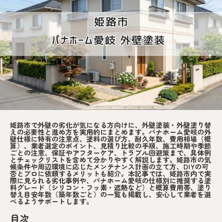
姫路市で外壁の劣化が気になる方向けに、外壁塗装・外壁塗り替
えの必要性と進め方を実用的にまとめます。パナホーム愛岐の外
壁仕様に特有の注意点、塗料の選び方、耐久年数、費用相場（概
算）、業者選定のポイント、見積り比較の手順、施工時期や季節
ごとの注意、保証やアフターケア、トラブル回避策まで、具体例
とチェックリストを含めて分かりやすく解説します。姫路市の気
候条件や周辺環境に応じたメンテナンス計画の立て方、DIYの可
否とプロに依頼するメリットも紹介。本記事では、姫路市内で実
際に見られる劣化事例や、パナホーム愛岐の仕様別に推奨する塗
料グレード（シリコン・フッ素・遮熱など）と概算費用帯、塗り
替え目安年数（築年数ごと）の一覧も掲載し、安心して業者を選
べるようサポートします。
目次