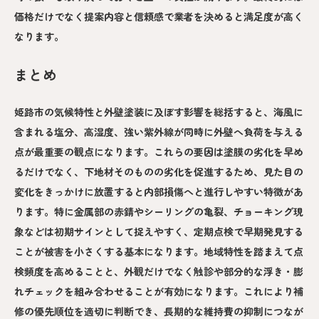
価格だけでなく提案内容と信頼感で業者を決めると満足度が高く
なります。
まとめ
姫路市の気候特性と外壁塗装に及ぼす影響を総括すると、海風に
含まれる塩分、高湿度、強い紫外線が同時に外壁へ負荷を与える
点が最重要の観点になります。これらの要因は塗膜の劣化を早め
るだけでなく、下地材そのものの劣化を促進するため、見た目の
変化をきっかけに放置すると内部損傷へと進行しやすい特徴があ
ります。特に金属部の赤錆やシーリングの亀裂、チョーキング現
象などは初期サインとして捉えやすく、定期点検で早期発見する
ことが被害を小さくする基本になります。地域特性を踏まえて点
検頻度を高めることと、外観だけでなく触診や部分的な浮き・膨
れチェックを組み合わせることが有効になります。これにより補
修の優先順位を適切に判断でき、長期的な維持費の抑制につなが