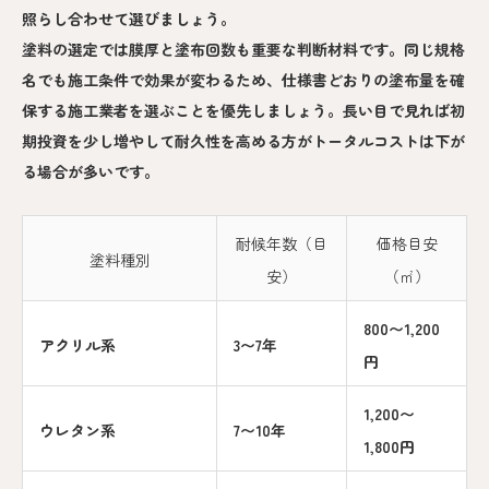
照らし合わせて選びましょう。
塗料の選定では膜厚と塗布回数も重要な判断材料です。同じ規格
名でも施工条件で効果が変わるため、仕様書どおりの塗布量を確
保する施工業者を選ぶことを優先しましょう。長い目で見れば初
期投資を少し増やして耐久性を高める方がトータルコストは下が
る場合が多いです。
耐候年数（目
価格目安
塗料種別
安）
（㎡）
800〜1,200
アクリル系
3〜7年
円
1,200〜
ウレタン系
7〜10年
1,800円