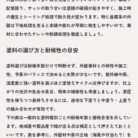
配管廻り、サッシの取り合いは塗膜の破損が起きやすく、施工時
の養生とシーリング処理で耐久性が変わります。特に金属系の外
壁は下地処理を怠ると赤錆や膨れが早期に発生しやすいので、素
材に合わせたケレンや防錆処理を徹底しましょう。
塗料の選び方と耐候性の目安
塗料選びは耐候年数だけで判断せず、外壁素材との相性や施工
性、予算のバランスで決めると失敗が少ないです。紫外線や雨、
温度差に強い塗料を選ぶほど塗替えサイクルは伸びますが、仕上
がりの光沢や色あせ具合、将来の補修性も考慮しましょう。意匠
性を保ちつつ長持ちさせるには、適切な下塗りと中塗り・上塗り
の組み合わせが有効です。
下の表は一般的な塗料種別ごとの耐候年数と価格目安を示してい
ます。地域差や製品差で幅が出る点は補足として押さえておくと
いいです。表を参考に、外壁材や家の立地（海風や日当たり）を