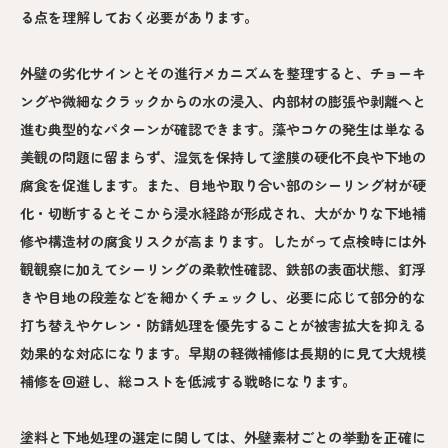
る点を理解しておく必要があります。
外壁の劣化サインとその進行メカニズムを整理すると、チョーキ
ングや微細なクラックからの水の浸入、内部材の膨張や剥離へと
進む典型的なパターンが確認できます。藻やコケの発生は単なる
美観の問題に留まらず、湿気を保持して塗膜の硬化不良や下地の
腐食を促進します。また、目地や取り合い部のシーリング材が硬
化・切断するとそこから浸水経路が形成され、大がかりな下地補
修や構造材の腐食リスクが高まります。したがって点検時には外
観観察に加えてシーリングの柔軟性確認、鉄部の表面状態、釘浮
きや目地の段差などを細かくチェックし、必要に応じて部分的な
打ち替えやケレン・防錆処理を優先することが被害拡大を抑える
効果的な対応になります。早期の軽微補修は長期的に見て大規模
補修を回避し、総コストを低減する戦略になります。
塗料と下地処理の選定に関しては、外壁素材ごとの挙動を正確に