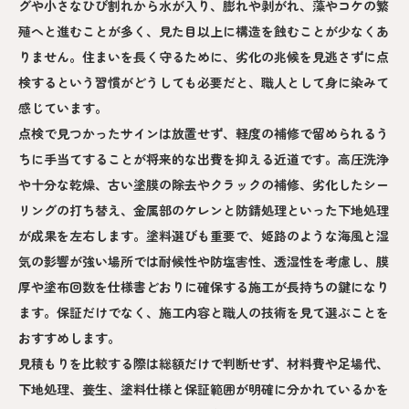
グや小さなひび割れから水が入り、膨れや剥がれ、藻やコケの繁
殖へと進むことが多く、見た目以上に構造を蝕むことが少なくあ
りません。住まいを長く守るために、劣化の兆候を見逃さずに点
検するという習慣がどうしても必要だと、職人として身に染みて
感じています。
点検で見つかったサインは放置せず、軽度の補修で留められるう
ちに手当てすることが将来的な出費を抑える近道です。高圧洗浄
や十分な乾燥、古い塗膜の除去やクラックの補修、劣化したシー
リングの打ち替え、金属部のケレンと防錆処理といった下地処理
が成果を左右します。塗料選びも重要で、姫路のような海風と湿
気の影響が強い場所では耐候性や防塩害性、透湿性を考慮し、膜
厚や塗布回数を仕様書どおりに確保する施工が長持ちの鍵になり
ます。保証だけでなく、施工内容と職人の技術を見て選ぶことを
おすすめします。
見積もりを比較する際は総額だけで判断せず、材料費や足場代、
下地処理、養生、塗料仕様と保証範囲が明確に分かれているかを