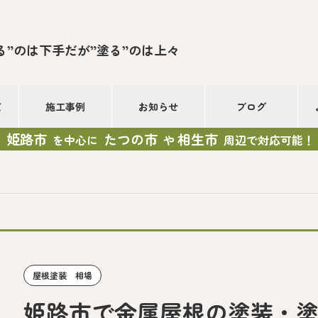
る”のは下手だが”塗る”のは上々
て
施工事例
お知らせ
ブログ
姫路市
たつの市
相生市
を中心に
や
周辺で対応可能！
屋根塗装 相場
姫路市で金属屋根の塗装・